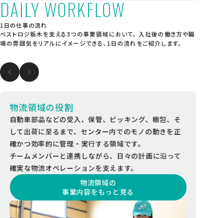
DAILY WORKFLOW
1日の仕事の流れ
ベストロジ栃木を支える3つの事業領域において、
入社後の働き方や職
場の雰囲気をリアルにイメージできる、1日の流れをご紹介します。
物流領域の役割
運
自動車部品などの受入、保管、ピッキング、梱包、そ
H
して出荷に至るまで、センター内でのモノの動きを正
「
確かつ効率的に管理・実行する領域です。
確
チームメンバーと連携しながら、日々の計画に沿って
「
確実な物流オペレーションを支えます。
物流領域の
事業内容をもっと見る