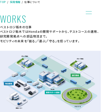
TOP
採用情報
仕事について
WORKS
ベストロジ栃木の仕事
TOP
ベストロジ栃木ではHondaの開発サポートから、テストコースの運用、
事業内容
研究開発拠点への部品物流まで。
企業情報
モビリティの未来を「創る」「運ぶ」「守る」を担っています。
社会への取り組み
新着情報
採用情報
数字で見るベストロジ栃木
社員インタビュー
仕事について
キャリア採用情報
高校生向け採用情報
お問い合わせ