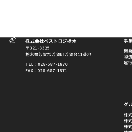
メールでのお問い合わせ
事
株式会社ベストロジ栃木
〒321-3325
開
栃木県芳賀郡芳賀町芳賀台11番地
物
運
TEL：028-687-1870
FAX：028-687-1871
グ
株
株
株