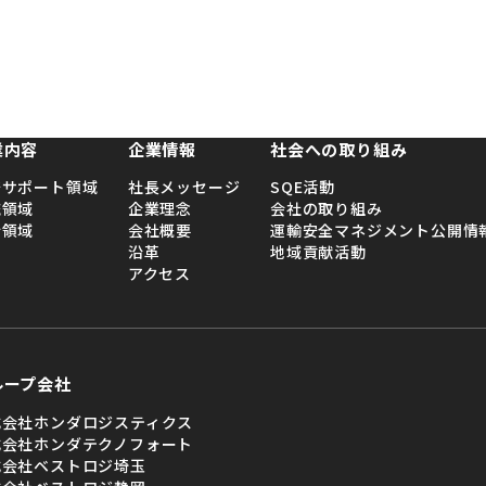
028-6
平日9:0
業内容
企業情報
社会への取り組み
発サポート領域
社長メッセージ
SQE活動
流領域
企業理念
会社の取り組み
行領域
会社概要
運輸安全マネジメント公開情
沿革
地域貢献活動
アクセス
ループ会社
式会社ホンダロジスティクス
式会社ホンダテクノフォート
式会社ベストロジ埼玉