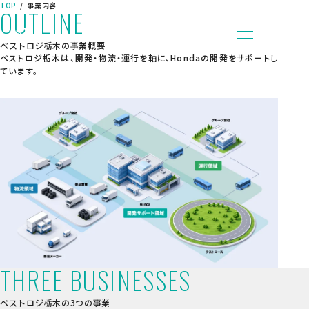
TOP
事業内容
OUTLINE
ベストロジ栃木の事業概要
ベストロジ栃木は、開発・物流・運行を軸に、Hondaの開発をサポートし
ています。
TOP
事業内容
企業情報
社会への取り組み
新着情報
採用情報
数字で見るベストロジ栃木
社員インタビュー
仕事について
キャリア採用情報
THREE BUSINESSES
高校生向け採用情報
お問い合わせ
ベストロジ栃木の3つの事業