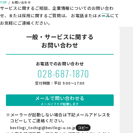
TOP
お問い合わせ
サービスに関するご相談、企業情報についてのお問い合わ
せ、または採用に関するご質問は、
お電話またはメールにて
お気軽にご連絡ください。
TOP
一般・サービスに関する
事業内容
お問い合わせ
企業情報
社会への取り組み
新着情報
お電話でのお問い合わせ
採用情報
028-687-1870
数字で見るベストロジ栃木
受付時間：平日 9:00〜17:00
社員インタビュー
仕事について
メールで問い合わせる
メールソフトが起動します
キャリア採用情報
※メーラーが起動しない場合は下記メールアドレスを
高校生向け採用情報
コピーしてご連絡ください。
お問い合わせ
bestlogi_tochigi@bestlogi-u.co.jp
コピー