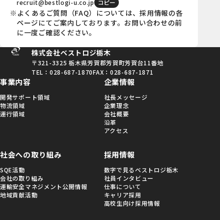
recruit@bestlogi-u.co.jp
コピー
※よくあるご質問（FAQ）については、採用情報の各
ページにてご案内しております。お問い合わせの前
に一度ご確認ください。
株式会社ベストロジ栃木
〒321-3325
栃木県芳賀郡芳賀町芳賀台11番地
TEL：028-687-1870
FAX：028-687-1871
事業内容
企業情報
開発サポート領域
社長メッセージ
物流領域
企業理念
運行領域
会社概要
沿革
アクセス
社会への取り組み
採用情報
SQE活動
数字で見るベストロジ栃木
会社の取り組み
社員インタビュー
運輸安全マネジメント公開情報
仕事について
地域貢献活動
キャリア採用
高校生向け採用情報